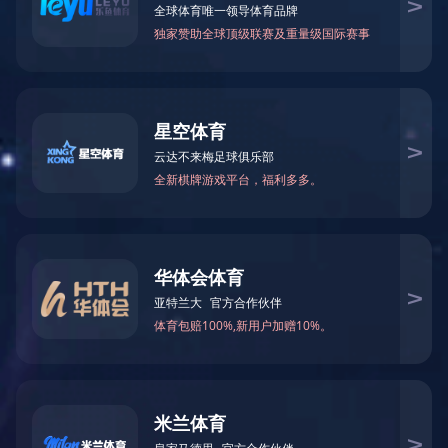
益生元水果豆
4-6克/包，建议：18克/盒或20克/盒
产品分类：
儿童零辅食
cyh@railsdoctors.com
邮箱：