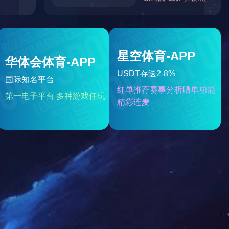
州美莱生物科技有限公司一次性通过婴幼儿
一次性通过婴幼儿谷类辅助食品（GB 10769）审核。
二届（杭州）全球新电商博览会