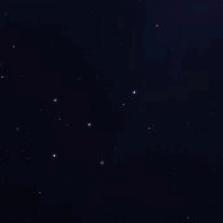
Copyright ©2024 开云网页版页面登录-开云(中国) 网站建设：