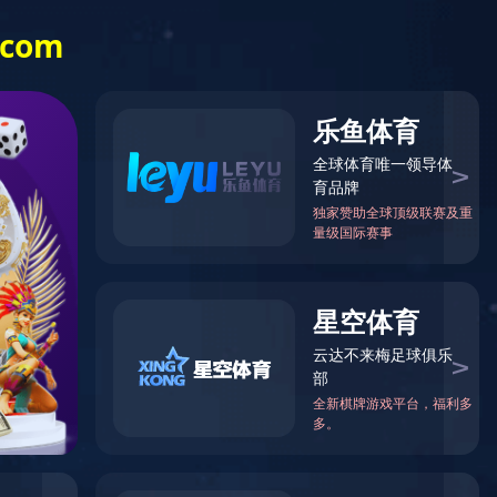
加入我
开云网页版页面登录-开云(中
们
国)
录