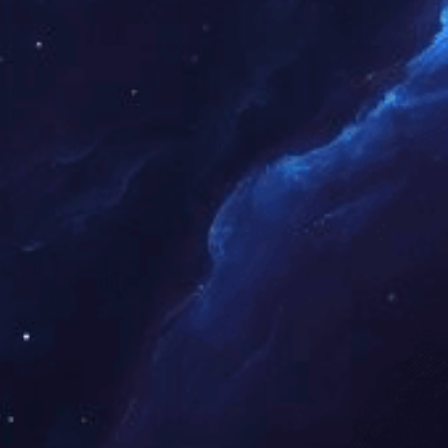
2023-02-18
如果说“非典”启蒙了消费互联网，那么2020年以来的疫情将极大促进互
渠道的垂直应用给大家带来更为新颖、方便的购物体验，新渠道的发展速
重组新的消费模式、重塑新的经济结构、改变新的发展体系的关键方向。
续下来。所以说疫情后的春天，一定是线上新渠道的春天。
查看更多
携手共赢 共创辉煌
2023-02-03
律回春晖渐，万象始更新。2023年1月17日，开云网页版页面登录-开云(中国
会”。在这里欢聚一堂，回顾总结2022年的收获，表彰奖励一批先进集
项目标任务，动员全体员工知重负重、唯实唯勤、开拓创新、勇毅前行，
查看更多
福建美一食品召开2019年终总结大会