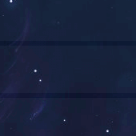
开云网页版页面登录-开云(中国) 全资子公司--漳州美
食营养补充品标准审核
2022-01-25
2022年1月21日。开云网页版页面登录-开云(中国) 全资子公司--漳州美
标准审核，扬帆起航，婴幼儿辅食新高度。作为福建省婴幼儿食品标准化
化、专业化为中国宝宝创造更营养更健康的食品。欢迎新老朋友来我司OEM，咨询热
查看更多
福建省商务厅厅长黄河明赴美一食品调研工作