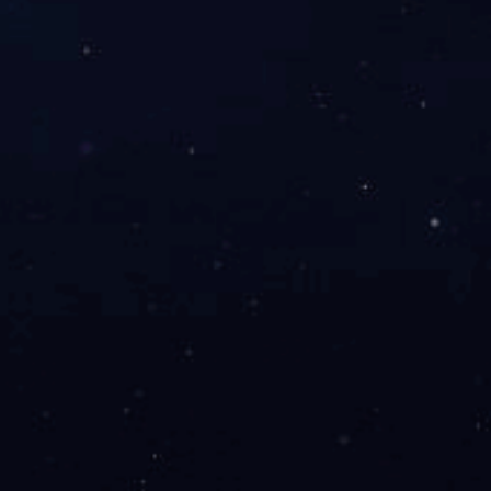
ailsdoctors.com
留言咨询
8566
园威惠
提 交