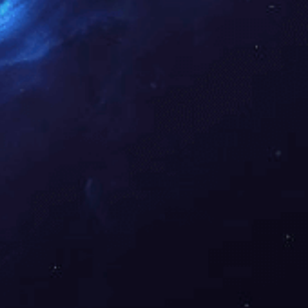
联网新渠道技术加速创新及发展。此次疫情中，更多线上新
度之快、辐射范围之广影响程度之深前所未有，正在成为
疫情过后，很多人疫期养成的购物习惯和模式将保留及持
) 成功举办了“2022年总结表彰大会 2023年新春年
体和先进个人，排找工作中存在的不足，研究部署今年的各
为夺取新一年的优异成绩而努力奋斗。