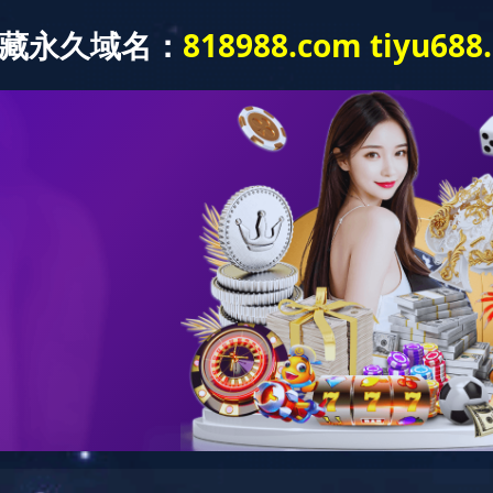
版页面登录-开云(中
产品展
开云网页版页面登
NEWS
国)
示
录
开云网页版页面登