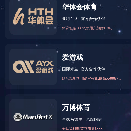
开云网页版页面登录
媒体视角