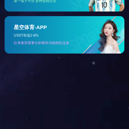
向。疫情过后，很多人疫期养成的购物习惯和模式将保
留及持续下来。所以说疫情后的春天，一定是线上新渠
道的春天。
携手共赢 共创辉煌
2023-02-03
律回春晖渐，万象始更新。2023年1月17日，开云网页
版页面登录-开云(中国) 成功举办了“2022年总结表彰大
会 2023年新春年会”。在这里欢聚一堂，回顾总结2022
年的收获，表彰奖励一批先进集体和先进个人，排找工
查看更多