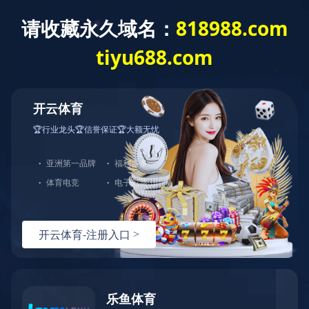
开云网页版页面登录
开云网页版页面登录
All Categories >