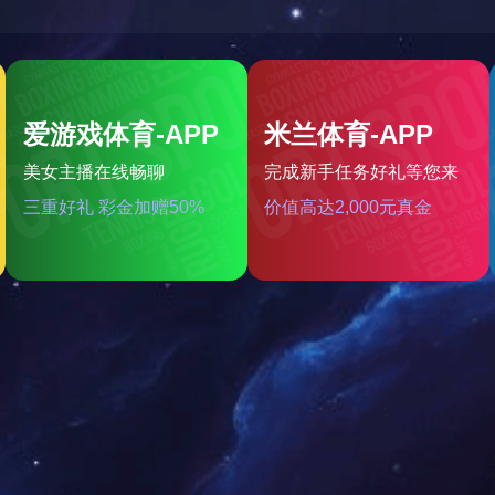
胶原
皮肤
弹性
美一食品