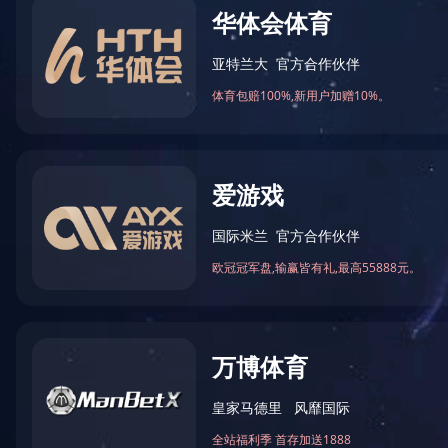
蛋白
关键词：
产品
冻干胶原蛋白
添加胶原蛋白肽、
会慢慢的减少和流